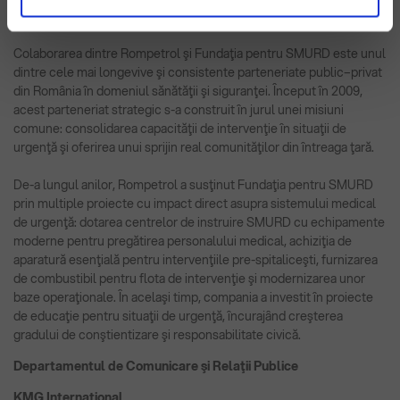
aplicaţia Departamentului pentru Situaţii de Urgenţă, cât şi pe
urilor în orice moment. Alte informații le găsiți
platforma
Fii pregatit.ro
.
în
Politica de confidențialitate
și
Politica de cookies
.
Colaborarea dintre Rompetrol şi Fundaţia pentru SMURD este unul
dintre cele mai longevive şi consistente parteneriate public–privat
din România în domeniul sănătăţii şi siguranţei. Început în 2009,
acest parteneriat strategic s-a construit în jurul unei misiuni
comune: consolidarea capacităţii de intervenţie în situaţii de
urgenţă şi oferirea unui sprijin real comunităţilor din întreaga ţară.
De-a lungul anilor, Rompetrol a susţinut Fundaţia pentru SMURD
prin multiple proiecte cu impact direct asupra sistemului medical
de urgenţă: dotarea centrelor de instruire SMURD cu echipamente
moderne pentru pregătirea personalului medical, achiziţia de
aparatură esenţială pentru intervenţiile pre-spitaliceşti, furnizarea
de combustibil pentru flota de intervenţie şi modernizarea unor
baze operaţionale. În acelaşi timp, compania a investit în proiecte
de educaţie pentru situaţii de urgenţă, încurajând creşterea
gradului de conştientizare şi responsabilitate civică.
Departamentul de Comunicare şi Relaţii Publice
KMG International