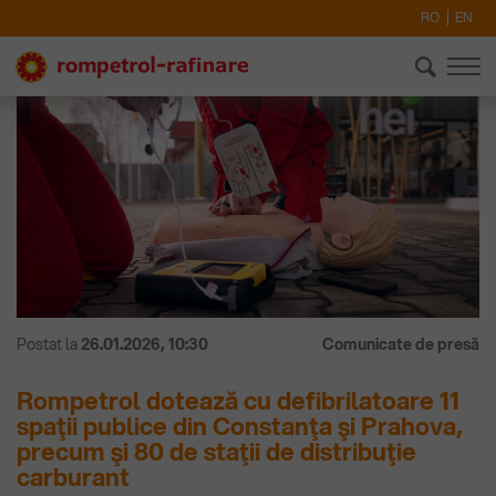
RO
EN
Postat la
26.01.2026, 10:30
Comunicate de presă
Rompetrol dotează cu defibrilatoare 11
spaţii publice din Constanţa şi Prahova,
precum şi 80 de staţii de distribuţie
carburant