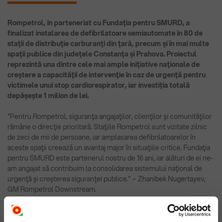
Rompetrol, în parteneriat cu Fundaţia pentru SMURD, a
finalizat instalarea de defibrilatoare semiautomate în 80 de
staţii de distribuţie carburanţi din ţară, precum şi în mai multe
spaţii publice din judeţele Constanţa şi Prahova. Proiectul
reprezintă una dintre cele mai ample iniţiative naţionale de
creştere a capacităţii de intervenţie în caz de urgenţă pentru
victimele unui stop cardiorespirator, iar investiţia totală
depăşeşte 1 milion de lei.
“Pentru Rompetrol, siguranţa angajaţilor, clienţilor şi comunităţilor
rămâne o direcţie prioritară. Staţiile Rompetrol sunt vizitate zilnic
de zeci de mii de persoane, iar amplasarea defibrilatoarelor în
aceste spaţii creează un avantaj major în situaţiile critice. Fundaţia
pentru SMURD este partenerul nostru de 16 ani, iar alături de ei ne-
am angajat să contribuim la consolidarea sistemului naţional de
urgenţă şi creşterea siguranţei publice.” – Zhanibek Nugertayev,
GM Rompetrol Downstream.
Defibrilatoare sunt amplasate în zone intens tranzitate – staţii
situate pe drumuri naţionale, rute aglomerate, autostrăzi şi spaţii