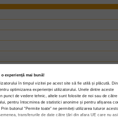
 o experienţă mai bună!
zatorului în timpul vizitei pe acest site să fie utilă și plăcută. Di
entru optimizarea experienței utilizatorului. Unele dintre aceste
n punct de vedere tehnic, altele sunt folosite de noi sau de către 
ui, pentru întocmirea de statistici anonime și pentru afișarea con
Rompetrol Well Services
Rominserv
 Prin butonul "Permite toate" ne permiteți utilizarea tuturor acest
Rompetrol Quality Control
semenea, transferurile de date către țări din afara UE care nu as