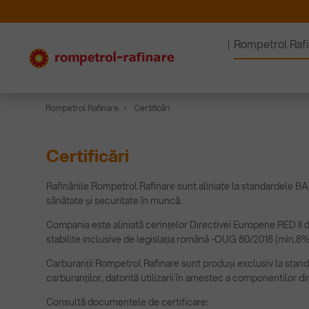
Rompetrol Raf
Rompetrol Rafinare
Certificări
Certificări
Rafinăriile Rompetrol Rafinare sunt aliniate la standardele 
sănătate și securitate în muncă.
Compania este aliniată cerințelor Directivei Europene RED II d
stabilite inclusive de legislația română -OUG 80/2018 (min.
Carburanții Rompetrol Rafinare sunt produși exclusiv la standa
carburanților, datorită utilizarii în amestec a componentilor d
Consultă documentele de certificare: