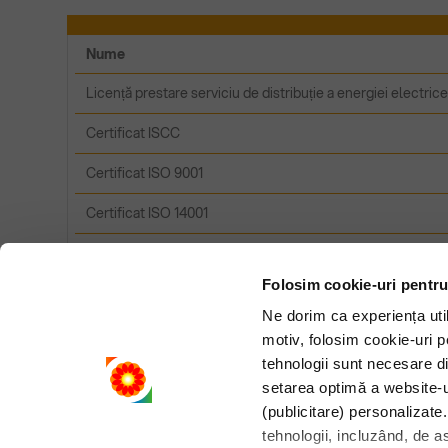
Nume
Licență prestare serviciu de distribuție a energiei electrice
Certificat ISCC
Certificat ISO 9001
Certificat ISO 14001
Certificat ISO 45001
Folosim cookie-uri pentru
Certificat ISO 50001
Ne dorim ca experiența utili
motiv, folosim cookie-uri p
tehnologii sunt necesare di
setarea optimă a website-ul
Rompetrol
Rompetrol Romania
Rompetrol Bulgaria
(publicitare) personalizate.
Rompetrol Moldova
tehnologii, incluzând, de a