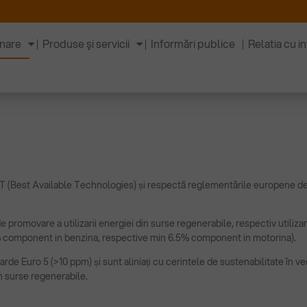
inare
Produse şi servicii
Informări publice
Relatia cu in
BAT (Best Available Technologies) și respectă reglementările europene de
e promovare a utilizarii energiei din surse regenerabile, respectiv utili
8% component in benzina, respective min 6.5% component in motorina).
rde Euro 5 (>10 ppm) și sunt aliniați cu cerintele de sustenabilitate în 
in surse regenerabile.