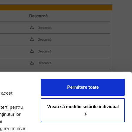
Descarcă
Descarcă
Descarcă
Descarcă
Descarcă
Descarcă
Descarcă
Permitere toate
n acest
Vreau să modific setările individual
terți pentru
CONTACT
ținuturilor
Rompetrol Rafinare
or
Bvd. Năvodari nr. 215, Clădirea Administrativă,
igură un nivel