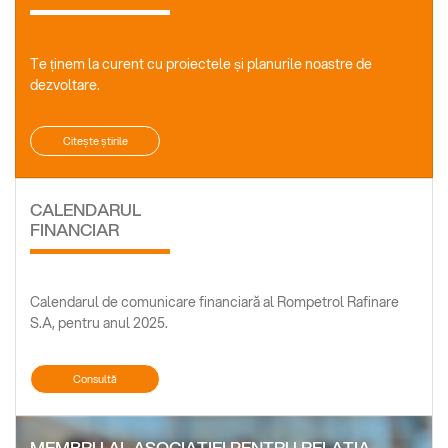
Te ținem la curent cu proiectele și planurile noastre de
dezvoltare.
Citește știrile
CALENDARUL
FINANCIAR
Calendarul de comunicare financiară al Rompetrol Rafinare
S.A, pentru anul 2025.
Consultă
MEMBRU AL ASOCIATIEI PENTRU RELATIA