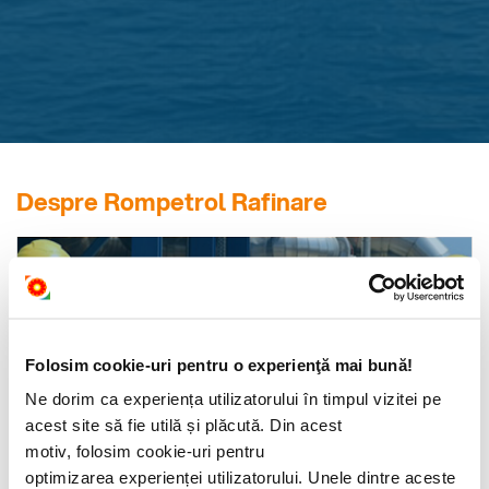
Despre Rompetrol Rafinare
ROMPETROL
RAFINARE
Folosim cookie-uri pentru o experienţă mai bună!
Cel mai important activ al KMG International în România, cu
impact economic semnificativ și contribuție la securitatea
Ne dorim ca experiența utilizatorului în timpul vizitei pe
energetică.
acest site să fie utilă și plăcută. Din acest
motiv, folosim cookie-uri pentru
optimizarea experienței utilizatorului. Unele dintre aceste
Află mai multe