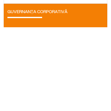
GUVERNANȚA CORPORATIVĂ
Asigură transparența activităților și proceselor din cadrul
companiei.
Află mai multe
ACȚIUNI ȘI ACȚIONARI
Acțiunile companiei sunt tranzacționate pe piața reglementată
sub simbolul RRC.
Află mai multe