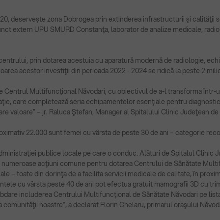
0, deserveşte zona Dobrogea prin extinderea infrastructurii şi calităţii 
n punct extern UPU SMURD Constanţa, laborator de analize medicale, radiol
centrului, prin dotarea acestuia cu aparatură modernă de radiologie, ec
area acestor investiţii din perioada 2022 - 2024 se ridică la peste 2 milio
e Centrul Multifuncţional Năvodari, cu obiectivul de a-l transforma într-u
ie, care completează seria echipamentelor esenţiale pentru diagnostic.
are valoare” – jr. Raluca Ştefan, Manager al Spitalului Clinic Judeţean d
proximativ 22.000 sunt femei cu vârsta de peste 30 de ani – categorie r
administraţiei publice locale pe care o conduc. Alături de Spitalul Clini
ni, numeroase acţiuni comune pentru dotarea Centrului de Sănătate Multi
le – toate din dorinţa de a facilita servicii medicale de calitate, în prox
ntele cu vârsta peste 40 de ani pot efectua gratuit mamografii 3D cu trim
dare includerea Centrului Multifuncţional de Sănătate Năvodari pe lista 
comunităţii noastre”, a declarat Florin Chelaru, primarul oraşului Năvoda