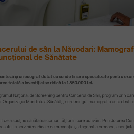
ncerului de sân la Năvodari: Mamograf
uncţional de Sănătate
nteză şi un ecograf dotat cu sonde liniare specializate pentru exami
 totală a investiţiei se ridică la 1.850.000 lei.
rogramul Naţional de Screening pentru Cancerul de Sân, program prin car
ganizaţiei Mondiale a Sănătăţii, screeningul mamografic este destinat f
ant de a susţine sănătatea comunităţilor în care activăm. Prin dotarea C
ului la servicii medicale de prevenţie şi diagnostic precoce, esenţiale pen