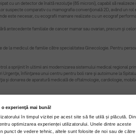
ipat cu un detector de înaltă rezoluţie (85 microni), capabil să realize
lor suspecte comparativ cu mamografia convenţională 2D, având un rol es
unde este necesar, cu ecografii mamare realizate cu un ecograf performant
 fără antecedente familiale de cancer mamar sau ovarian, precum şi celo
ere de la medicul de familie către specialitatea Ginecologie. Pentru pers
l a sprijinit în ultimii ani modernizarea sistemului medical regional prin
miri Urgenţe, înfiinţarea unui centru pentru boli rare şi autoimune la Spi
ţia şi donarea de aparatură medicală de oftalmologie, cardiologie, mobil
 o experienţă mai bună!
zatorului în timpul vizitei pe acest site să fie utilă și plăcută. Di
entru optimizarea experienței utilizatorului. Unele dintre aceste
n punct de vedere tehnic, altele sunt folosite de noi sau de către 