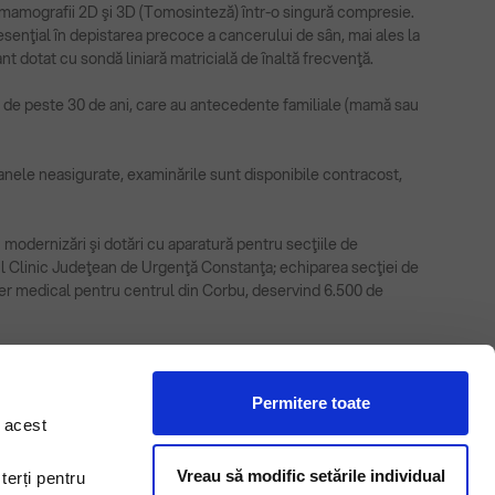
ze mamografii 2D şi 3D (Tomosinteză) într-o singură compresie.
enţial în depistarea precoce a cancerului de sân, mai ales la
 dotat cu sondă liniară matricială de înaltă frecvenţă.
r de peste 30 de ani, care au antecedente familiale (mamă sau
oanele neasigurate, examinările sunt disponibile contracost,
 modernizări şi dotări cu aparatură pentru secţiile de
talul Clinic Judeţean de Urgenţă Constanţa; echiparea secţiei de
ier medical pentru centrul din Corbu, deservind 6.500 de
Permitere toate
n acest
Vreau să modific setările individual
terți pentru