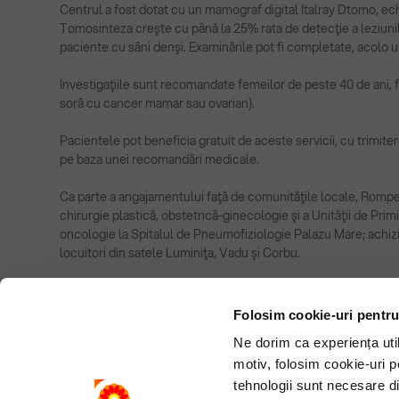
Centrul a fost dotat cu un mamograf digital Italray Dtomo, ech
Tomosinteza creşte cu până la 25% rata de detecţie a leziuni
paciente cu sâni denşi. Examinările pot fi completate, acolo 
Investigaţiile sunt recomandate femeilor de peste 40 de ani,
soră cu cancer mamar sau ovarian).
Pacientele pot beneficia gratuit de aceste servicii, cu trimit
pe baza unei recomandări medicale.
Ca parte a angajamentului faţă de comunităţile locale, Rompetro
chirurgie plastică, obstetrică-ginecologie şi a Unităţii de Pri
oncologie la Spitalul de Pneumofiziologie Palazu Mare; achizi
locuitori din satele Luminiţa, Vadu şi Corbu.
Departamentul de Comunicare şi Relaţii Publice
Folosim cookie-uri pentru
KMG International
Ne dorim ca experiența utili
motiv, folosim cookie-uri p
tehnologii sunt necesare di