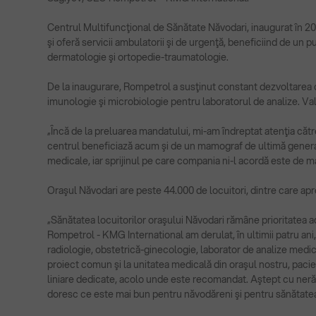
Centrul Multifuncţional de Sănătate Năvodari, inaugurat în 202
şi oferă servicii ambulatorii şi de urgenţă, beneficiind de u
dermatologie şi ortopedie-traumatologie.
De la inaugurare, Rompetrol a susţinut constant dezvoltarea 
imunologie şi microbiologie pentru laboratorul de analize. Valo
„Încă de la preluarea mandatului, mi-am îndreptat atenţia cătr
centrul beneficiază acum şi de un mamograf de ultimă generaţ
medicale, iar sprijinul pe care compania ni-l acordă este de m
Oraşul Năvodari are peste 44.000 de locuitori, dintre care a
„Sănătatea locuitorilor oraşului Năvodari rămâne prioritatea 
Rompetrol - KMG International am derulat, în ultimii patru a
radiologie, obstetrică-ginecologie, laborator de analize medica
proiect comun şi la unitatea medicală din oraşul nostru, pacie
liniare dedicate, acolo unde este recomandat. Aştept cu nerăb
doresc ce este mai bun pentru năvodăreni şi pentru sănătatea 