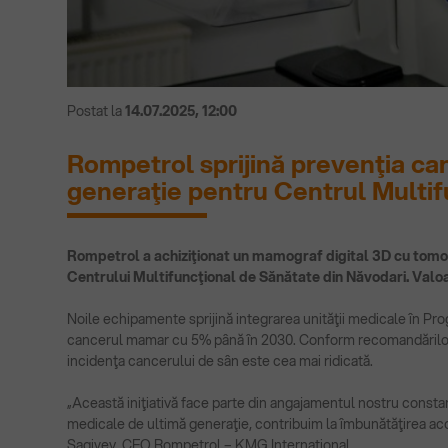
Postat la
14.07.2025, 12:00
Rompetrol sprijină prevenţia ca
generaţie pentru Centrul Multif
Rompetrol a achiziţionat un mamograf digital 3D cu tomosi
Centrului Multifuncţional de Sănătate din Năvodari. Valoarea
Noile echipamente sprijină integrarea unităţii medicale în P
cancerul mamar cu 5% până în 2030. Conform recomandărilor Or
incidenţa cancerului de sân este cea mai ridicată.
„Această iniţiativă face parte din angajamentul nostru const
medicale de ultimă generaţie, contribuim la îmbunătăţirea acces
Sagiyev, CEO Rompetrol – KMG International.