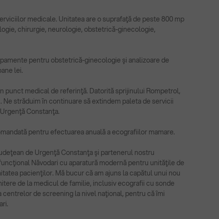
serviciilor medicale. Unitatea are o suprafaţă de peste 800 mp
ogie, chirurgie, neurologie, obstetrică-ginecologie,
hipamente pentru obstetrică-ginecologie şi analizoare de
ane lei.
n punct medical de referinţă. Datorită sprijinului Rompetrol,
 Ne străduim în continuare să extindem paleta de servicii
e Urgenţă Constanţa.
ecomandată pentru efectuarea anuală a ecografiilor mamare.
c Judeţean de Urgenţă Constanţa şi partenerul nostru
funcţional Năvodari cu aparatură modernă pentru unităţile de
imitatea pacienţilor. Mă bucur că am ajuns la capătul unui nou
itere de la medicul de familie, inclusiv ecografii cu sonde
centrelor de screening la nivel naţional, pentru că îmi
ri.