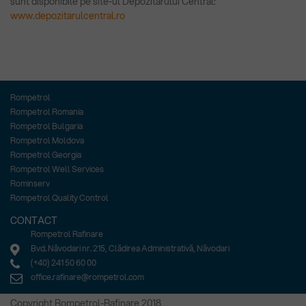
sunt disponibile pe site-ul Depozitarului Central:
www.depozitarulcentral.ro
Rompetrol
Rompetrol Romania
Rompetrol Bulgaria
Rompetrol Moldova
Rompetrol Georgia
Rompetrol Well Services
Rominserv
Rompetrol Quality Control
CONTACT
Rompetrol Rafinare
Bvd. Năvodari nr. 215, Clădirea Administrativă, Năvodari
(+40) 241 50 60 00
office.rafinare@rompetrol.com
Copyright Rompetrol-Rafinare 2018