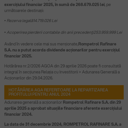
exercițiului financiar 2025, în sumă de 268.679.025 lei
, pe
următoarele destinații:
• Rezerva legală
14.719.026 Lei
• Acoperirea pierderii contabile din anii precedenţi
253.959.999 Lei
Având în vedere cele mai sus menționate,
Rompetrol Rafinare
S.A. nu a putut acorda dividende acționarilor pentru exercițiul
financiar 2025.
Hotărârea nr.2/2026 AGOA din 29 aprilie 2026 poate fi consultată
integral în secțiunea Relația cu Investitorii > Adunarea Generală a
Acționarilor din 29.04.2026.
HOTĂRÂREA AGA REFERITOARE LA REPARTIZAREA
PROFITULUI PENTRU ANUL 2024
Adunarea generală a acționarilor
Rompetrol Rafinare S.A. din 29
aprilie 2025 a aprobat situațiile financiare aferente exercițiului
financiar 2024.
La data de 31 decembrie 2024, ROMPETROL RAFINARE S.A. a