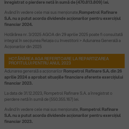
înregistrat o pierdere netă în sumă de (470.813.809) lei.
Având în vedere cele mai sus menționate,
Rompetrol Rafinare
S.A. nu a putut acorda dividende acționarilor pentru exercițiul
financiar 2024.
Hotărârea nr. 3/2025 AGOA din 29 aprilie 2025 poate fi consultată
integral în secțiunea Relația cu Investitorii > Adunarea Generală a
Acționarilor din 2025
HOTĂRÂREA AGA REFERITOARE LA REPARTIZAREA
PROFITULUI PENTRU ANUL 2023
Adunarea generală a acționarilor
Rompetrol Rafinare S.A. din 26
aprilie 2024 a aprobat situațiile financiare aferente exercițiului
financiar 2023.
La data de 31.12.2023, Rompetrol Rafinare S.A. a înregistrat o
pierdere netă în sumă de (550.355.167) lei.
Având în vedere cele mai sus menționate,
Rompetrol Rafinare
S.A. nu a putut acorda dividende acționarilor pentru exercițiul
financiar 2023.