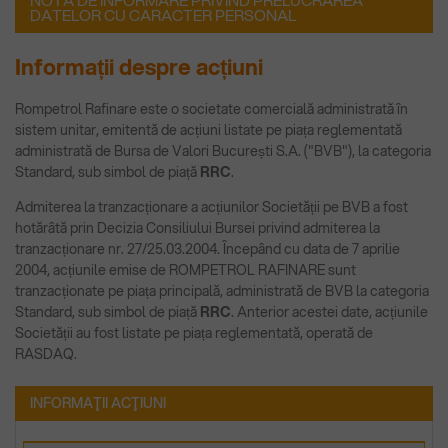
NOTA DE INFORMARE PRIVIND PRELUCRAREA
DATELOR CU CARACTER PERSONAL
Informații despre acțiuni
Rompetrol Rafinare este o societate comercială administrată în
sistem unitar, emitentă de acțiuni listate pe piața reglementată
administrată de Bursa de Valori București S.A. ("BVB"), la categoria
Standard, sub simbol de piață
RRC
.
Admiterea la tranzacționare a acțiunilor Societății pe BVB a fost
hotărâtă prin Decizia Consiliului Bursei privind admiterea la
tranzacționare nr. 27/25.03.2004. Începând cu data de 7 aprilie
2004, acțiunile emise de ROMPETROL RAFINARE sunt
tranzacționate pe piața principală, administrată de BVB la categoria
Standard, sub simbol de piață
RRC
. Anterior acestei date, acțiunile
Societății au fost listate pe piața reglementată, operată de
RASDAQ.
INFORMAŢII ACŢIUNI