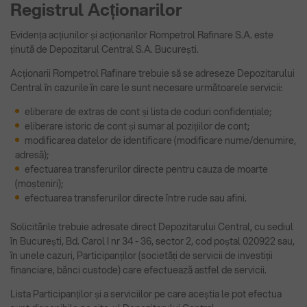
Registrul Acționarilor
Evidența acțiunilor și acționarilor Rompetrol Rafinare S.A. este
ținută de Depozitarul Central S.A. București.
Acționarii Rompetrol Rafinare trebuie să se adreseze Depozitarului
Central în cazurile în care le sunt necesare următoarele servicii:
eliberare de extras de cont și lista de coduri confidențiale;
eliberare istoric de cont și sumar al pozițiilor de cont;
modificarea datelor de identificare (modificare nume/denumire,
adresă);
efectuarea transferurilor directe pentru cauza de moarte
(moșteniri);
efectuarea transferurilor directe între rude sau afini.
Solicitările trebuie adresate direct Depozitarului Central, cu sediul
în București, Bd. Carol I nr 34 - 36, sector 2, cod poștal 020922 sau,
în unele cazuri, Participanților (societăți de servicii de investiții
financiare, bănci custode) care efectuează astfel de servicii.
Lista Participanților și a serviciilor pe care aceștia le pot efectua