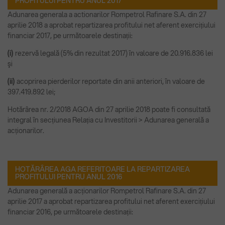
PROFITULUI PENTRU ANUL 2017
Adunarea generala a actionarilor Rompetrol Rafinare S.A. din 27
aprilie 2018 a aprobat repartizarea profitului net aferent exercițiului
financiar 2017, pe următoarele destinații:
(i)
rezervă legală (5% din rezultat 2017) în valoare de 20.916.836 lei
şi
(ii)
acoprirea pierderilor reportate din anii anteriori, în valoare de
397.419.892 lei;
Hotărârea nr. 2/2018 AGOA din 27 aprilie 2018 poate fi consultată
integral în secțiunea Relația cu Investitorii > Adunarea generală a
acționarilor.
HOTĂRÂREA AGA REFERITOARE LA REPARTIZAREA
PROFITULUI PENTRU ANUL 2016
Adunarea generală a acționarilor Rompetrol Rafinare S.A. din 27
aprilie 2017 a aprobat repartizarea profitului net aferent exercițiului
financiar 2016, pe următoarele destinații: