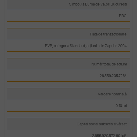
Simbol la Bursa de Valori București
RRC
Piața de tranzacționare
BVB, categoria Standard, acțiuni - din 7 aprilie 2004
Număr total de acțiuni
26.559.205.726*
Valoare nominală
0,10 lei
Capital social subscris și vărsat
2.655.920.572,60 lei*