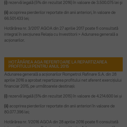
(i)
rezervă legală (5% din rezultat 2016) în valoare de 3.500.075 lei şi
(ii)
acoprirea pierderilor reportate din anii anteriori, în valoare de
66.501.433 lei;
Hotărârea nr. 3/2017 AGOA din 27 aprilie 2017 poate fi consultată
integral în secțiunea Relația cu Investitorii > Adunarea generală a
acționarilor.
HOTĂRÂREA AGA REFERITOARE LA REPARTIZAREA
PROFITULUI PENTRU ANUL 2015
Adunarea generală a acționarilor Rompetrol Rafinare S.A. din 28
aprilie 2016 a aprobat repartizarea profitului net aferent exercițiului
financiar 2015, pe următoarele destinații:
(i)
rezervă legală (5% din rezultat 2015) în valoare de 4.214.600 lei și
(ii)
acoprirea pierderilor reportate din anii anteriori în valoare de
80.077.396 lei;
Hotărârea nr. 1/2016 AGOA din 28 aprilie 2016 poate fi consultată