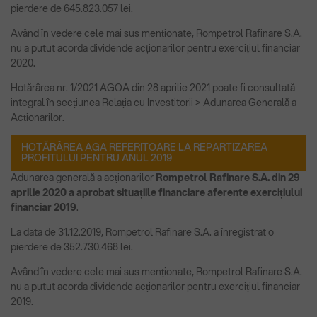
pierdere de 645.823.057 lei.
Având în vedere cele mai sus menționate, Rompetrol Rafinare S.A.
nu a putut acorda dividende acționarilor pentru exercițiul financiar
2020.
Hotărârea nr. 1/2021 AGOA din 28 aprilie 2021 poate fi consultată
integral în secțiunea Relația cu Investitorii > Adunarea Generală a
Acționarilor.
HOTĂRÂREA AGA REFERITOARE LA REPARTIZAREA
PROFITULUI PENTRU ANUL 2019
Adunarea generală a acționarilor
Rompetrol Rafinare S.A. din 29
aprilie 2020 a aprobat situațiile financiare aferente exercițiului
financiar 2019
.
La data de 31.12.2019, Rompetrol Rafinare S.A. a înregistrat o
pierdere de 352.730.468 lei.
Având în vedere cele mai sus menționate, Rompetrol Rafinare S.A.
nu a putut acorda dividende acționarilor pentru exercițiul financiar
2019.