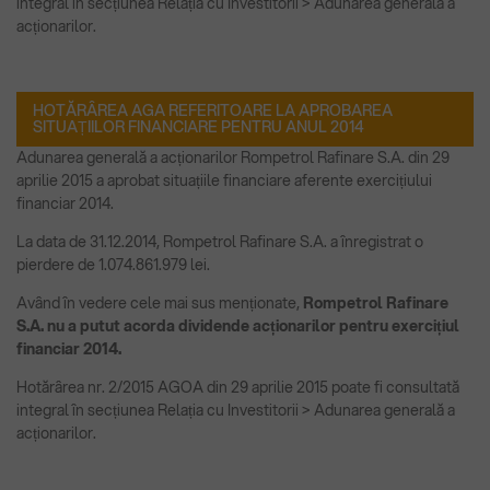
integral în secțiunea Relația cu Investitorii > Adunarea generală a
acționarilor.
HOTĂRÂREA AGA REFERITOARE LA APROBAREA
SITUAȚIILOR FINANCIARE PENTRU ANUL 2014
Adunarea generală a acționarilor Rompetrol Rafinare S.A. din 29
aprilie 2015 a aprobat situațiile financiare aferente exercițiului
financiar 2014.
La data de 31.12.2014, Rompetrol Rafinare S.A. a înregistrat o
pierdere de 1.074.861.979 lei.
Având în vedere cele mai sus menționate,
Rompetrol Rafinare
S.A. nu a putut acorda dividende acționarilor pentru exercițiul
financiar 2014.
Hotărârea nr. 2/2015 AGOA din 29 aprilie 2015 poate fi consultată
integral în secțiunea Relația cu Investitorii > Adunarea generală a
acționarilor.