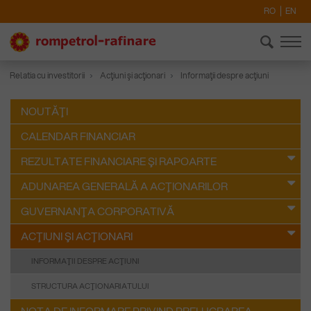
RO
EN
Relatia cu investitorii
Acţiuni şi acţionari
Informaţii despre acţiuni
NOUTĂŢI
CALENDAR FINANCIAR
REZULTATE FINANCIARE ŞI RAPOARTE
ADUNAREA GENERALĂ A ACŢIONARILOR
GUVERNANŢA CORPORATIVĂ
ACŢIUNI ŞI ACŢIONARI
INFORMAŢII DESPRE ACŢIUNI
STRUCTURA ACŢIONARIATULUI