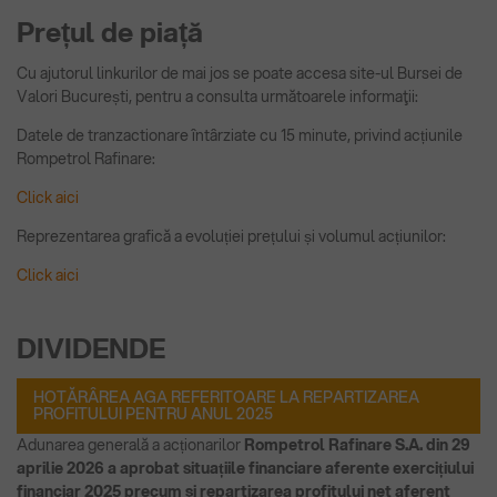
Prețul de piață
Cu ajutorul linkurilor de mai jos se poate accesa site-ul Bursei de
Valori București, pentru a consulta următoarele informaţii:
Datele de tranzactionare întârziate cu 15 minute, privind acțiunile
Rompetrol Rafinare:
Click aici
Reprezentarea grafică a evoluției prețului și volumul acțiunilor:
Click aici
DIVIDENDE
HOTĂRÂREA AGA REFERITOARE LA REPARTIZAREA
PROFITULUI PENTRU ANUL 2025
Adunarea generală a acționarilor
Rompetrol Rafinare S.A. din 29
aprilie 2026 a aprobat situațiile financiare aferente exercițiului
financiar 2025 precum şi repartizarea profitului net aferent