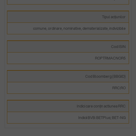
Tipul acțiunilor
comune, ordinare, nominative, dematerializate, indivizibile
Cod ISIN
ROPTRMACNOR5
Cod Bloomberg (BBGID)
RRC:RO
Indici care conțin actiunea RRC
Indicii BVB: BETPlus; BET-NG